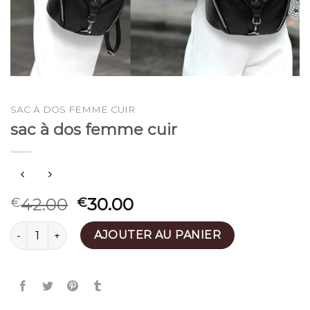
SAC À DOS FEMME CUIR
sac à dos femme cuir
42.00
30.00
€
€
quantité de sac à dos femme cuir
AJOUTER AU PANIER