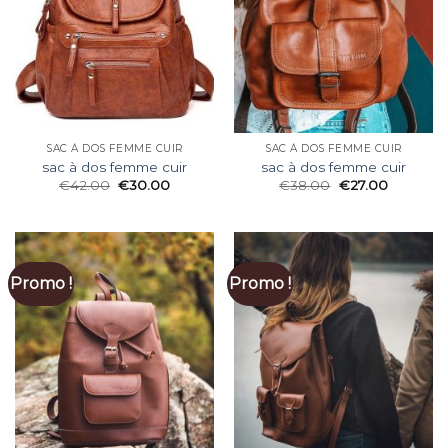
SAC À DOS FEMME CUIR
SAC À DOS FEMME CUIR
sac à dos femme cuir
sac à dos femme cuir
€
42.00
€
30.00
€
38.00
€
27.00
Promo !
Promo !