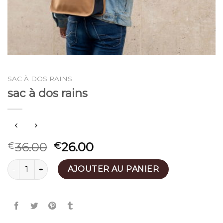
SAC À DOS RAINS
sac à dos rains
36.00
26.00
€
€
quantité de sac à dos rains
AJOUTER AU PANIER