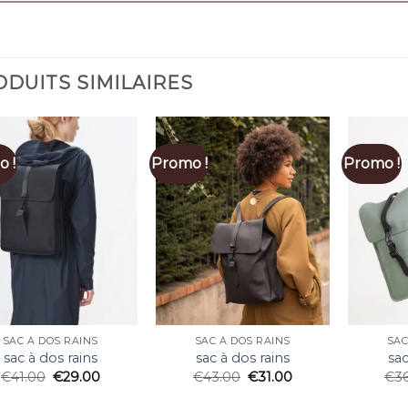
DUITS SIMILAIRES
 !
Promo !
Promo !
SAC À DOS RAINS
SAC À DOS RAINS
SAC
sac à dos rains
sac à dos rains
sac
€
41.00
€
29.00
€
43.00
€
31.00
€
3