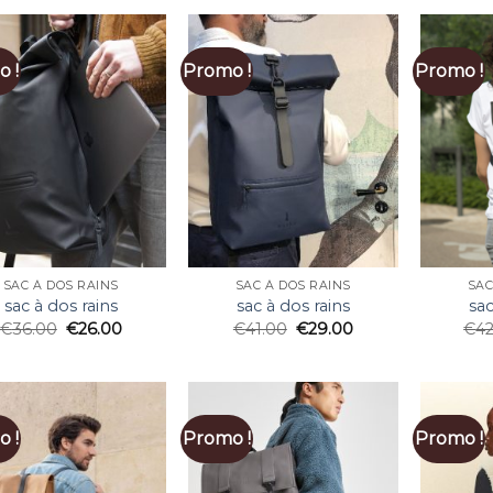
 !
Promo !
Promo !
SAC À DOS RAINS
SAC À DOS RAINS
SAC
sac à dos rains
sac à dos rains
sac
€
36.00
€
26.00
€
41.00
€
29.00
€
4
 !
Promo !
Promo !