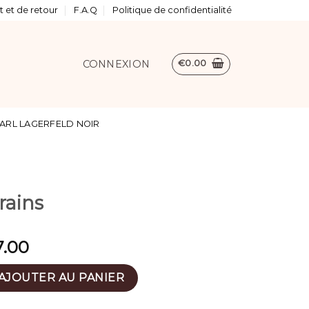
 et de retour
F.A.Q
Politique de confidentialité
CONNEXION
€
0.00
ARL LAGERFELD NOIR
rains
7.00
dos rains
AJOUTER AU PANIER