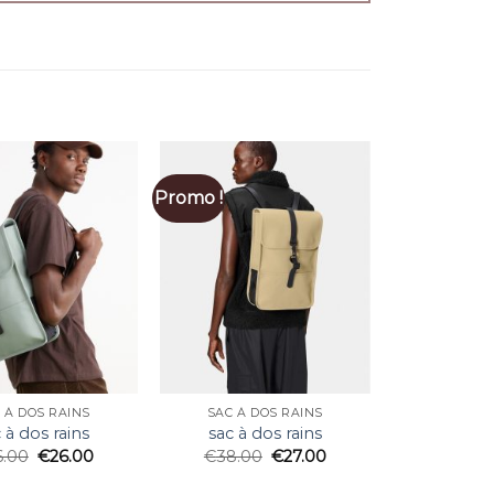
Promo !
 À DOS RAINS
SAC À DOS RAINS
 à dos rains
sac à dos rains
6.00
€
26.00
€
38.00
€
27.00