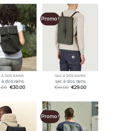
Promo !
 À DOS RAINS
SAC À DOS RAINS
 à dos rains
sac à dos rains
2.00
€
30.00
€
41.00
€
29.00
Promo !