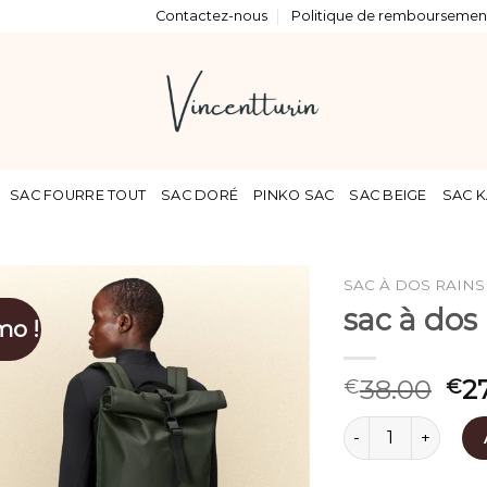
Contactez-nous
Politique de remboursement
SAC FOURRE TOUT
SAC DORÉ
PINKO SAC
SAC BEIGE
SAC K
SAC À DOS RAINS
sac à dos 
mo !
38.00
2
€
€
quantité de sac à 