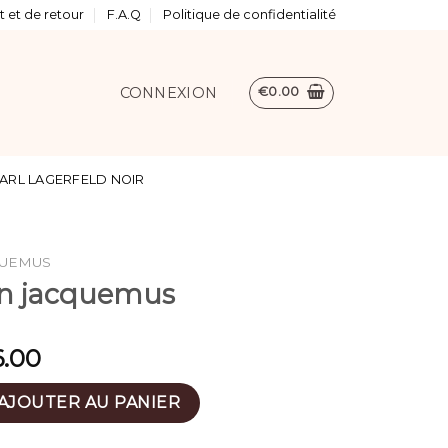
 et de retour
F.A.Q
Politique de confidentialité
CONNEXION
€
0.00
ARL LAGERFELD NOIR
QUEMUS
in jacquemus
6.00
 main jacquemus
AJOUTER AU PANIER