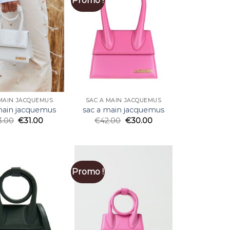
Promo !
MAIN JACQUEMUS
SAC A MAIN JACQUEMUS
main jacquemus
sac a main jacquemus
3.00
€
31.00
€
42.00
€
30.00
Promo !