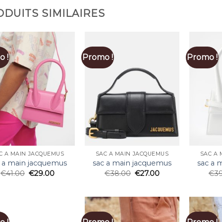
DUITS SIMILAIRES
 !
Promo !
Promo !
C A MAIN JACQUEMUS
SAC A MAIN JACQUEMUS
SAC A 
 a main jacquemus
sac a main jacquemus
sac a 
€
41.00
€
29.00
€
38.00
€
27.00
€
3