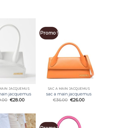
Promo !
MAIN JACQUEMUS
SAC A MAIN JACQUEMUS
main jacquemus
sac a main jacquemus
9.00
€
28.00
€
36.00
€
26.00