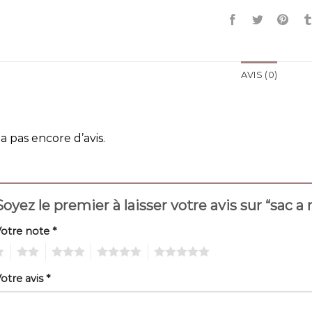
AVIS (0)
y a pas encore d’avis.
Soyez le premier à laisser votre avis sur “sac
Votre note
*
2
3
4
5
otre avis
*