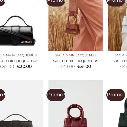
 !
Promo !
Promo !
C A MAIN JACQUEMUS
SAC A MAIN JACQUEMUS
SAC A 
 a main jacquemus
sac a main jacquemus
sac a 
€
42.00
€
30.00
€
43.00
€
31.00
€
4
 !
Promo !
Promo !