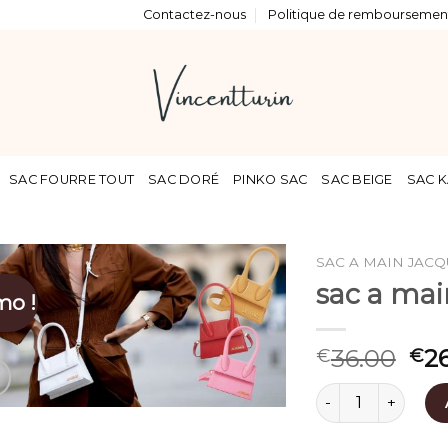
Contactez-nous
Politique de remboursement
SAC FOURRE TOUT
SAC DORÉ
PINKO SAC
SAC BEIGE
SAC K
SAC A MAIN JAC
sac a ma
mo !
36.00
2
€
€
quantité de sac a