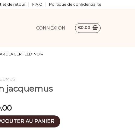
 et de retour
F.A.Q
Politique de confidentialité
CONNEXION
€
0.00
ARL LAGERFELD NOIR
QUEMUS
in jacquemus
.00
 main jacquemus
AJOUTER AU PANIER