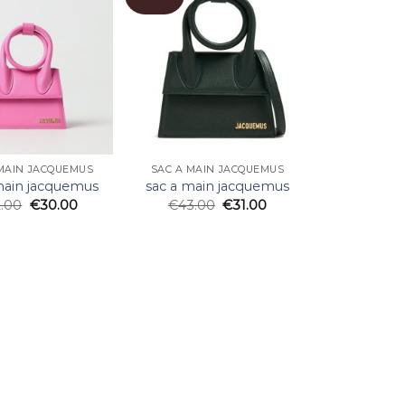
MAIN JACQUEMUS
SAC A MAIN JACQUEMUS
main jacquemus
sac a main jacquemus
2.00
€
30.00
€
43.00
€
31.00