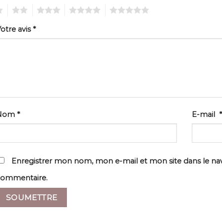
2
3
4
5
otre avis
*
Nom
*
E-mail
*
Enregistrer mon nom, mon e-mail et mon site dans le n
commentaire.