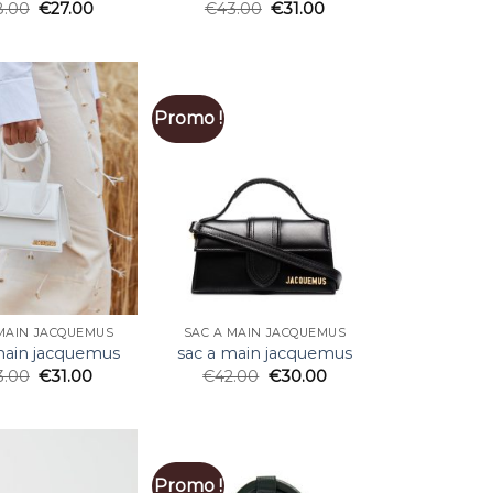
8.00
€
27.00
€
43.00
€
31.00
Promo !
MAIN JACQUEMUS
SAC A MAIN JACQUEMUS
main jacquemus
sac a main jacquemus
3.00
€
31.00
€
42.00
€
30.00
Promo !