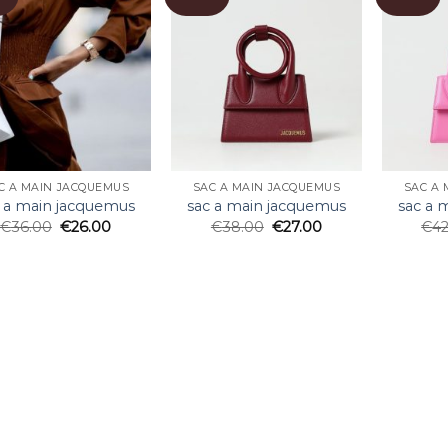
C A MAIN JACQUEMUS
SAC A MAIN JACQUEMUS
SAC A 
 a main jacquemus
sac a main jacquemus
sac a 
€
36.00
€
26.00
€
38.00
€
27.00
€
4