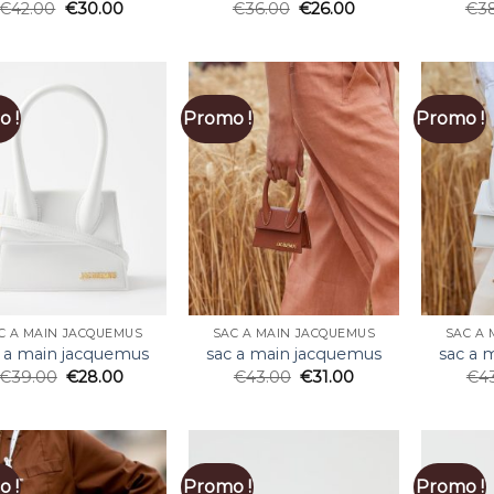
€
42.00
€
30.00
€
36.00
€
26.00
€
3
 !
Promo !
Promo !
C A MAIN JACQUEMUS
SAC A MAIN JACQUEMUS
SAC A 
 a main jacquemus
sac a main jacquemus
sac a 
€
39.00
€
28.00
€
43.00
€
31.00
€
4
 !
Promo !
Promo !