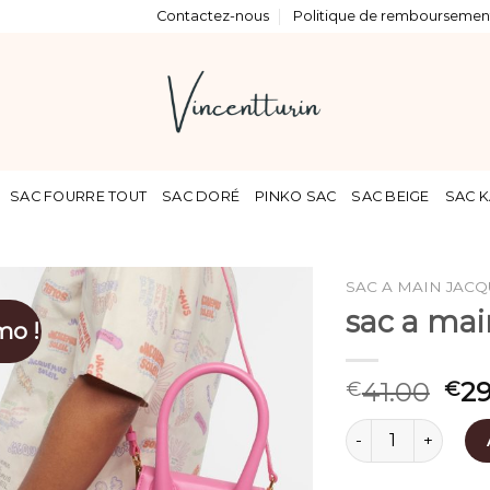
Contactez-nous
Politique de remboursement
SAC FOURRE TOUT
SAC DORÉ
PINKO SAC
SAC BEIGE
SAC K
SAC A MAIN JAC
sac a ma
mo !
41.00
29
€
€
quantité de sac a