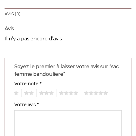
AVIS (0)
Avis
Il n’y a pas encore d’avis.
Soyez le premier à laisser votre avis sur “sac
femme bandouliere”
Votre note
*
1
2
3
4
5
Votre avis
*