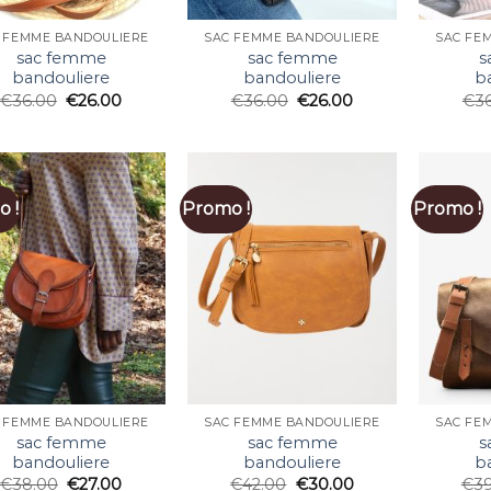
 FEMME BANDOULIERE
SAC FEMME BANDOULIERE
SAC FE
sac femme
sac femme
s
bandouliere
bandouliere
b
€
36.00
€
26.00
€
36.00
€
26.00
€
3
 !
Promo !
Promo !
 FEMME BANDOULIERE
SAC FEMME BANDOULIERE
SAC FE
sac femme
sac femme
s
bandouliere
bandouliere
b
€
38.00
€
27.00
€
42.00
€
30.00
€
3