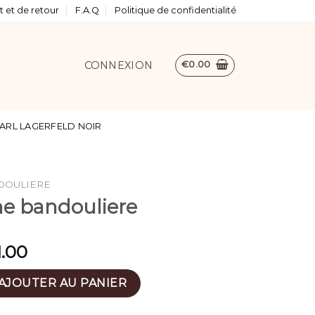
 et de retour
F.A.Q
Politique de confidentialité
CONNEXION
€
0.00
ARL LAGERFELD NOIR
DOULIERE
e bandouliere
1.00
femme bandouliere
AJOUTER AU PANIER