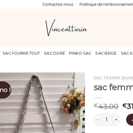
Contactez-nous
Politique de remboursement
SAC FOURRE TOUT
SAC DORÉ
PINKO SAC
SAC BEIGE
SAC K
SAC FEMME BAN
sac femm
mo !
43.00
3
€
€
quantité de sac 