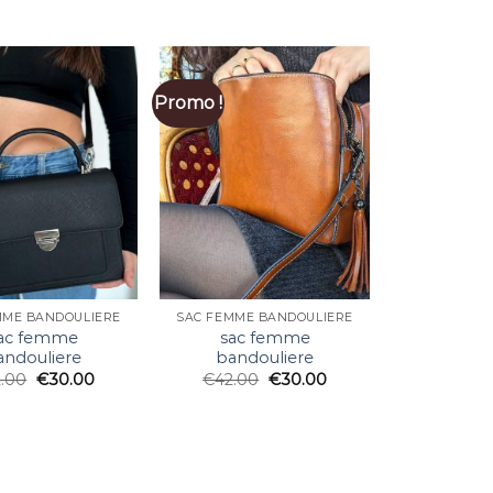
Promo !
MME BANDOULIERE
SAC FEMME BANDOULIERE
ac femme
sac femme
andouliere
bandouliere
2.00
€
30.00
€
42.00
€
30.00