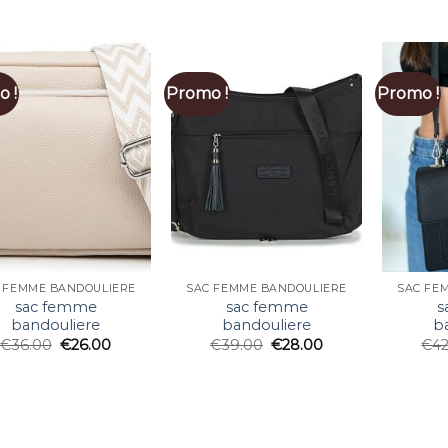
 !
Promo !
Promo !
 FEMME BANDOULIERE
SAC FEMME BANDOULIERE
SAC FE
sac femme
sac femme
s
bandouliere
bandouliere
b
€
36.00
€
26.00
€
39.00
€
28.00
€
4