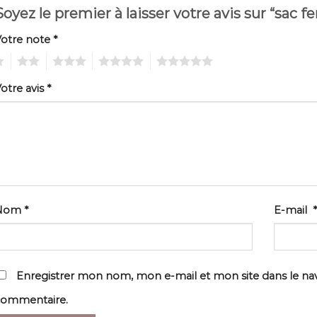
Soyez le premier à laisser votre avis sur “sac
Votre note
*
2
3
4
5
otre avis
*
Nom
*
E-mail
*
Enregistrer mon nom, mon e-mail et mon site dans le n
commentaire.