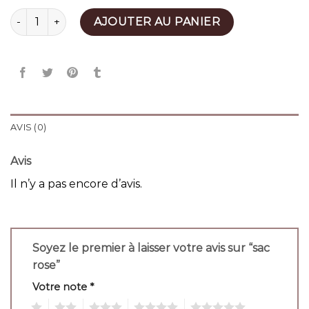
quantité de sac rose
AJOUTER AU PANIER
AVIS (0)
Avis
Il n’y a pas encore d’avis.
Soyez le premier à laisser votre avis sur “sac
rose”
Votre note
*
1
2
3
4
5