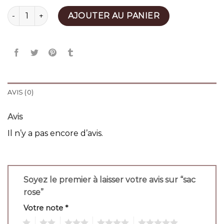
quantité de sac rose
AJOUTER AU PANIER
AVIS (0)
Avis
Il n’y a pas encore d’avis.
Soyez le premier à laisser votre avis sur “sac
rose”
Votre note
*
1
2
3
4
5