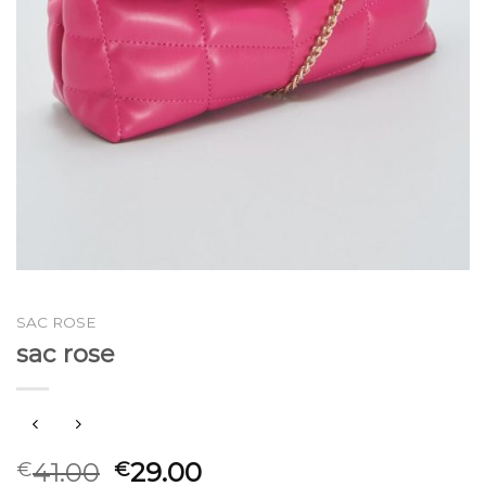
SAC ROSE
sac rose
41.00
29.00
€
€