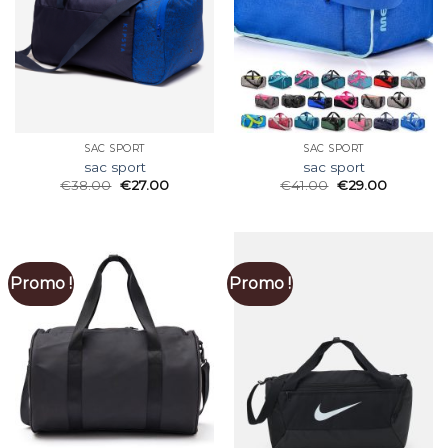
SAC SPORT
SAC SPORT
sac sport
sac sport
€
38.00
€
27.00
€
41.00
€
29.00
Promo !
Promo !