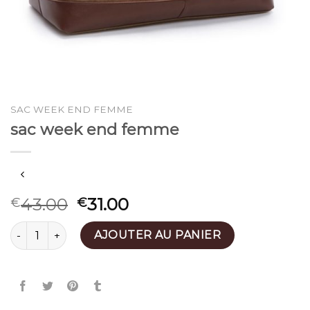
SAC WEEK END FEMME
sac week end femme
43.00
31.00
€
€
quantité de sac week end femme
AJOUTER AU PANIER