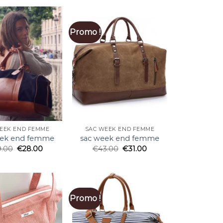
Promo !
EEK END FEMME
SAC WEEK END FEMME
eek end femme
sac week end femme
9.00
€
28.00
€
43.00
€
31.00
Promo !