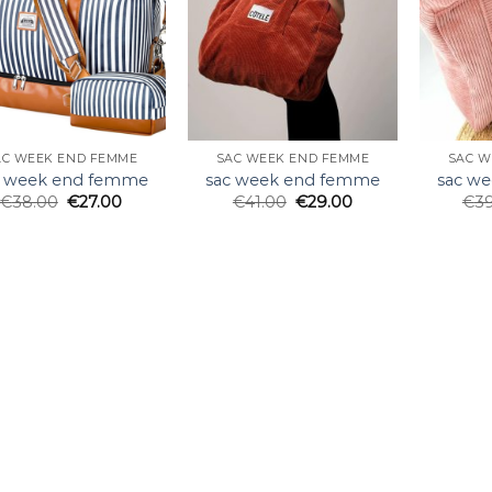
AC WEEK END FEMME
SAC WEEK END FEMME
SAC W
c week end femme
sac week end femme
sac w
€
38.00
€
27.00
€
41.00
€
29.00
€
3