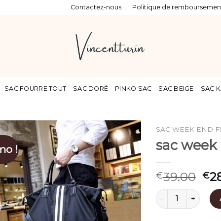
Contactez-nous
Politique de remboursement
SAC FOURRE TOUT
SAC DORÉ
PINKO SAC
SAC BEIGE
SAC K
SAC WEEK END 
sac week
mo !
39.00
2
€
€
quantité de sac 