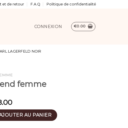
 et de retour
F.A.Q
Politique de confidentialité
CONNEXION
€
0.00
ARL LAGERFELD NOIR
FEMME
 end femme
8.00
week end femme
AJOUTER AU PANIER