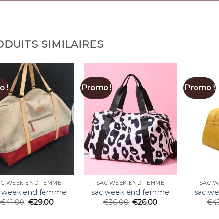
DUITS SIMILAIRES
 !
Promo !
Promo !
AC WEEK END FEMME
SAC WEEK END FEMME
SAC W
c week end femme
sac week end femme
sac w
€
41.00
€
29.00
€
36.00
€
26.00
€
4