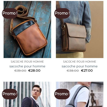
Promo !
Promo !
SACOCHE POUR HOMME
SACOCHE POUR HOMME
sacoche pour homme
sacoche pour homme
€
39.00
€
28.00
€
38.00
€
27.00
Promo !
Promo !