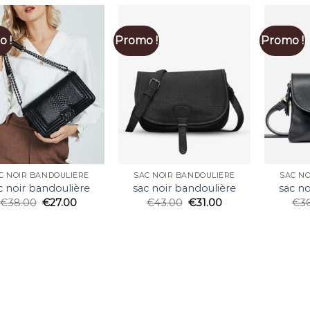
 !
Promo !
Promo !
C NOIR BANDOULIÈRE
SAC NOIR BANDOULIÈRE
SAC N
c noir bandoulière
sac noir bandoulière
sac no
€
38.00
€
27.00
€
43.00
€
31.00
€
3