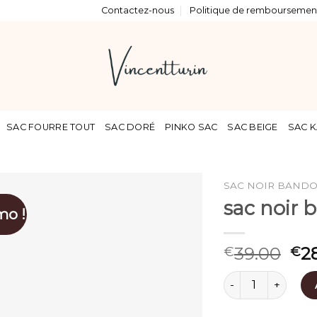
Contactez-nous
Politique de remboursement
SAC FOURRE TOUT
SAC DORÉ
PINKO SAC
SAC BEIGE
SAC K
SAC NOIR BANDO
sac noir 
mo !
39.00
2
€
€
quantité de sac n