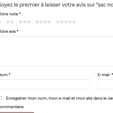
Soyez le premier à laisser votre avis sur “sac n
Votre note
*
2
3
4
5
otre avis
*
Nom
*
E-mail
*
Enregistrer mon nom, mon e-mail et mon site dans le n
commentaire.